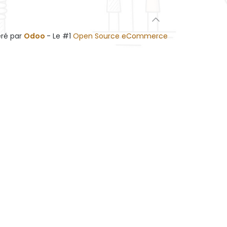
ré par
Odoo
- Le #1
Open Source eCommerce
ant
 !