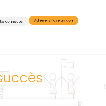
Adhérer / Faire un don
Se connecter
 succès