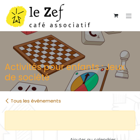
Se rendre au contenu
Activités pour enfants : Jeux
de société
Tous les événements
Ajouter au calendrier :