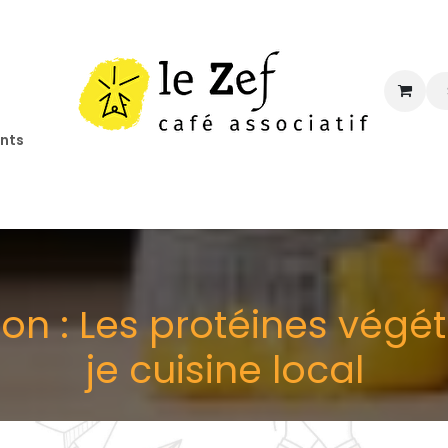
ents
ccueil
Programmation
Informations
Contact
ion : Les protéines végé
je cuisine local