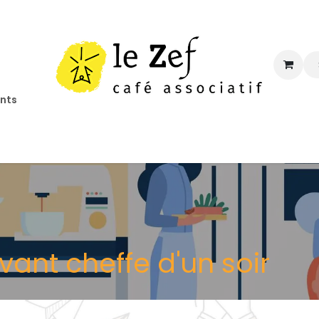
ents
ccueil
Programmation
Informations
Contact
avant cheffe d'un soir