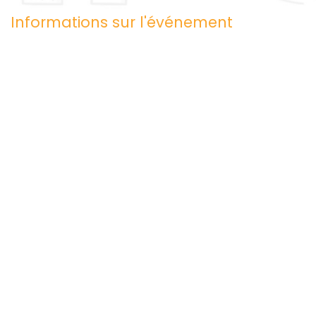
Informations sur l'événement
Emplacement
Le Zef
7 place de la Pyramide
91800 Brunoy
France
+33 9 84 12 07 72
contact@lesailesdumoulin.org
Obtenir l'itinéraire
Organisateur
LES AILES DU MOULIN
09 84 12 07 72
contact@lesailesdumoulin.org