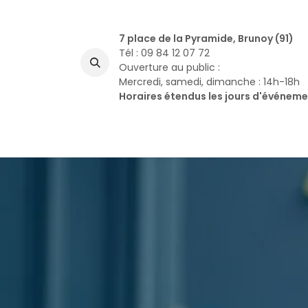
Se rendre au contenu
7 place de la Pyramide, Brunoy (91)
Tél : 09 84 12 07 72
Ouverture au public :
Mercredi, samedi, dimanche : 14h-18h
Horaires étendus les jours d'événem
A