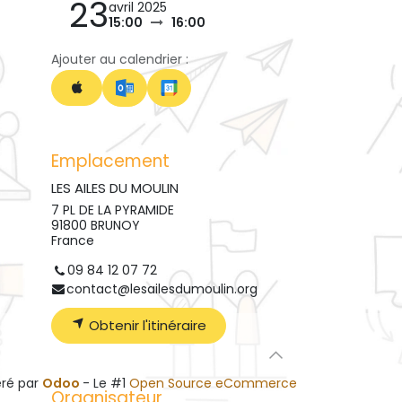
23
avril 2025
15:00
16:00
Ajouter au calendrier :
Emplacement
LES AILES DU MOULIN
7 PL DE LA PYRAMIDE
91800 BRUNOY
France
09 84 12 07 72
contact@lesailesdumoulin.org
Obtenir l'itinéraire
ré par
Odoo
- Le #1
Open Source eCommerce
Organisateur