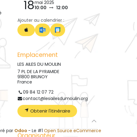
18
mai 2025
10:00
12:00
é
Ajouter au calendrier :
Emplacement
LES AILES DU MOULIN
7 PL DE LA PYRAMIDE
91800 BRUNOY
France
09 84 12 07 72
contact@lesailesdumoulin.org
Obtenir l'itinéraire
ré par
Odoo
- Le #1
Open Source eCommerce
Organisateur