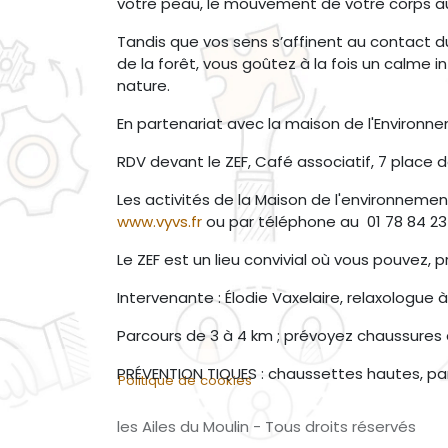
votre peau, le mouvement de votre corps a
Tandis que vos sens s’affinent au contact d
de la forêt, vous goûtez à la fois un calme i
nature.
En partenariat avec la maison de l'Environn
RDV devant le ZEF, Café associatif, 7 place 
Les activités de la Maison de l'environnemen
www.vyvs.fr
ou par téléphone au 01 78 84 23
Le ZEF est un lieu convivial où vous pouvez, 
Intervenante : Élodie Vaxelaire, relaxologue à
Parcours de 3 à 4 km ; prévoyez chaussure
PRÉVENTION TIQUES : chaussettes hautes, p
Politique de cookies
les Ailes du Moulin - Tous droits réservés