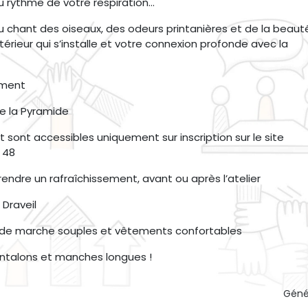
u rythme de votre respiration…
u chant des oiseaux, des odeurs printanières et de la beaut
ntérieur qui s’installe et votre connexion profonde avec la
ement
de la Pyramide
t sont accessibles uniquement sur inscription sur le site
 48
prendre un rafraîchissement, avant ou après l’atelier
 Draveil
s de marche souples et vêtements confortables
antalons et manches longues !
Géné