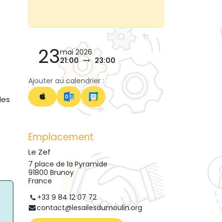
23
mai 2026
21:00
23:00
Ajouter au calendrier :
les
Emplacement
Le Zef
7 place de la Pyramide
91800 Brunoy
France
+33 9 84 12 07 72
contact@lesailesdumoulin.org