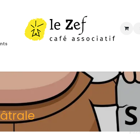
ents
ccueil
Programmation
Informations
Contact
âtrale