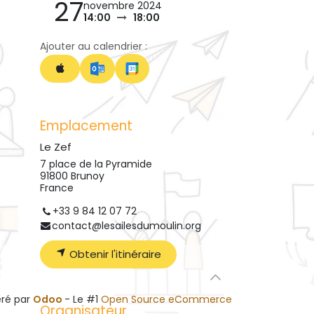
27
novembre 2024
14:00
18:00
Ajouter au calendrier :
Emplacement
Le Zef
7 place de la Pyramide
91800 Brunoy
France
+33 9 84 12 07 72
contact@lesailesdumoulin.org
Obtenir l'itinéraire
ré par
Odoo
- Le #1
Open Source eCommerce
Organisateur