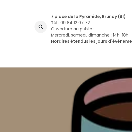
Se rendre au contenu
7 place de la Pyramide, Brunoy (91)
Tél : 09 84 12 07 72
Ouverture au public :
Mercredi, samedi, dimanche : 14h-18h
Horaires étendus les jours d'événem
A