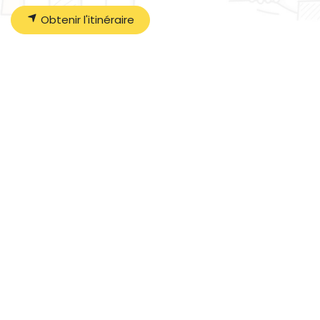
Obtenir l'itinéraire
Organisateur
LES AILES DU MOULIN
09 84 12 07 72
contact@lesailesdumoulin.org
Partager
Faites connaître cet événement sur vos réseaux
sociaux :