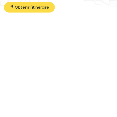
Obtenir l'itinéraire
Organisateur
LES AILES DU MOULIN
09 84 12 07 72
contact@lesailesdumoulin.org
Partager
Faites connaître cet événement sur vos réseaux
sociaux :