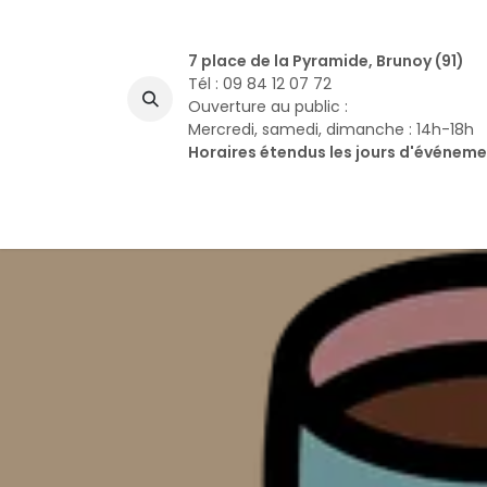
Se rendre au contenu
7 place de la Pyramide, Brunoy (91)
Tél : 09 84 12 07 72
Ouverture au public :
Mercredi, samedi, dimanche : 14h-18h
Horaires étendus les jours d'événem
A