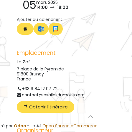
05
mars 2025
14:00
18:00
Ajouter au calendrier :
Emplacement
Le Zef
7 place de la Pyramide
91800 Brunoy
France
+33 9 84 12 07 72
contact@lesailesdumoulin.org
Obtenir l'itinéraire
ré par
Odoo
- Le #1
Open Source eCommerce
Organisateur