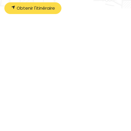
Obtenir l'itinéraire
Organisateur
LES AILES DU MOULIN
09 84 12 07 72
contact@lesailesdumoulin.org
Partager
Faites connaître cet événement sur vos réseaux
sociaux :