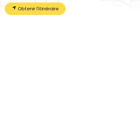
Obtenir l'itinéraire
Organisateur
LES AILES DU MOULIN
09 84 12 07 72
contact@lesailesdumoulin.org
Partager
Faites connaître cet événement sur vos réseaux
sociaux :