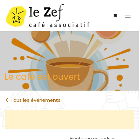
Se rendre au contenu
Le café est ouvert
Tous les événements
Ajouter au calendrier :