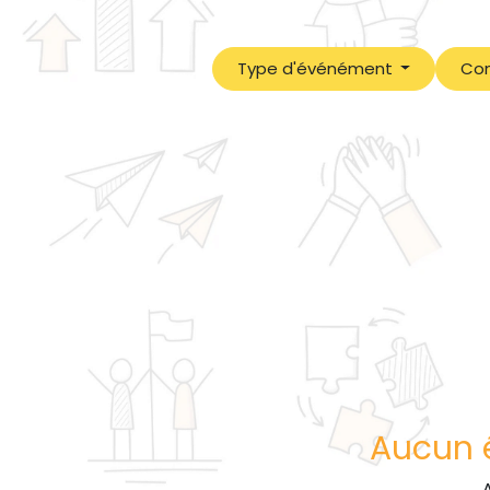
Type d'événément
Con
Aucun é