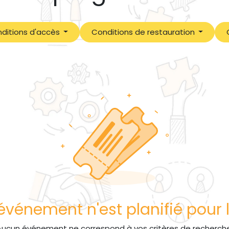
ditions d'accès
Conditions de restauration
vénement n'est planifié pour l
Aucun événement ne correspond à vos critères de recherche