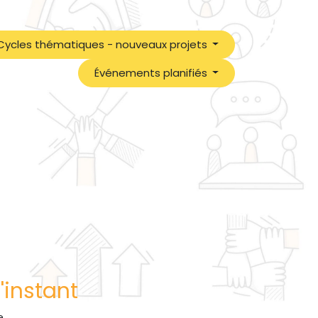
Cycles thématiques - nouveaux projets
Événements planifiés
'instant
.