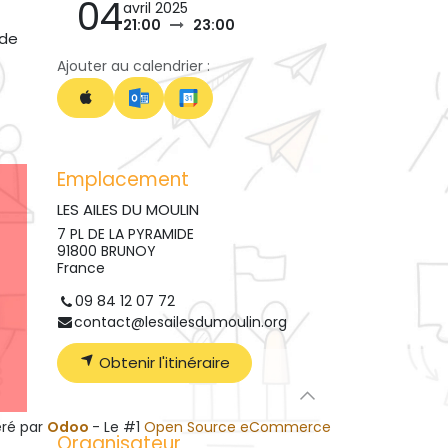
04
avril 2025
21:00
23:00
 de
Ajouter au calendrier :
Emplacement
LES AILES DU MOULIN
7 PL DE LA PYRAMIDE
91800 BRUNOY
France
09 84 12 07 72
contact@lesailesdumoulin.org
Obtenir l'itinéraire
ré par
Odoo
- Le #1
Open Source eCommerce
Organisateur