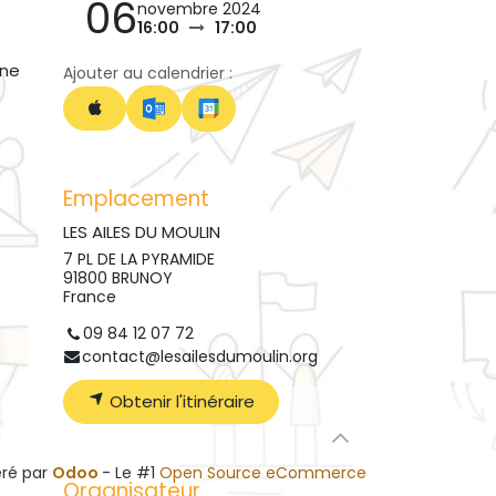
06
novembre 2024
16:00
17:00
une
Ajouter au calendrier :
Emplacement
LES AILES DU MOULIN
7 PL DE LA PYRAMIDE
91800 BRUNOY
France
09 84 12 07 72
contact@lesailesdumoulin.org
Obtenir l'itinéraire
ré par
Odoo
- Le #1
Open Source eCommerce
Organisateur