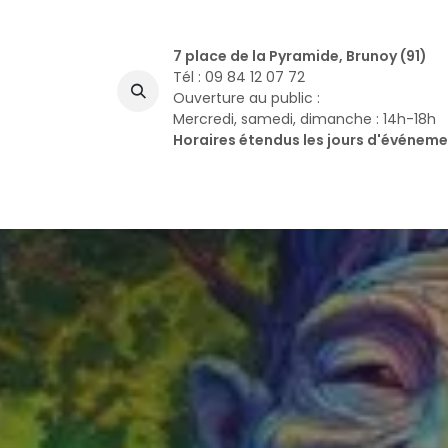
Se rendre au contenu
7 place de la Pyramide, Brunoy (91)
Tél : 09 84 12 07 72
Ouverture au public :
Mercredi, samedi, dimanche : 14h-18h
Horaires étendus les jours d'événem
A