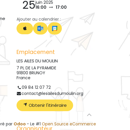
25
juin 2025
16:00
17:00
une
Ajouter au calendrier :
Emplacement
LES AILES DU MOULIN
7 PL DE LA PYRAMIDE
91800 BRUNOY
France
09 84 12 07 72
contact@lesailesdumoulin.org
Obtenir l'itinéraire
ré par
Odoo
- Le #1
Open Source eCommerce
Organisateur