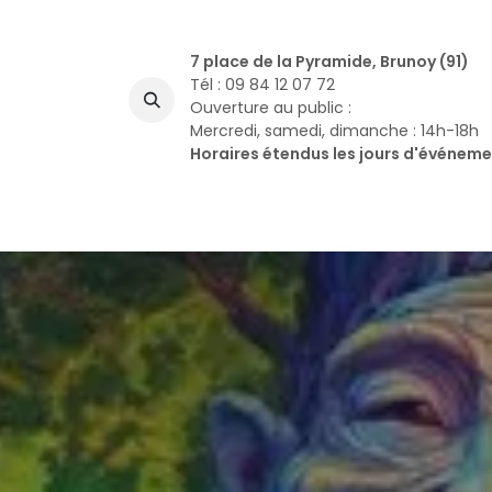
Se rendre au contenu
7 place de la Pyramide, Brunoy (91)
Tél : 09 84 12 07 72
Ouverture au public :
Mercredi, samedi, dimanche : 14h-18h
Horaires étendus les jours d'événem
A