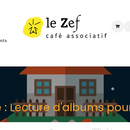
ents
ccueil
Programmation
Informations
Contact
e : Lecture d'albums pou