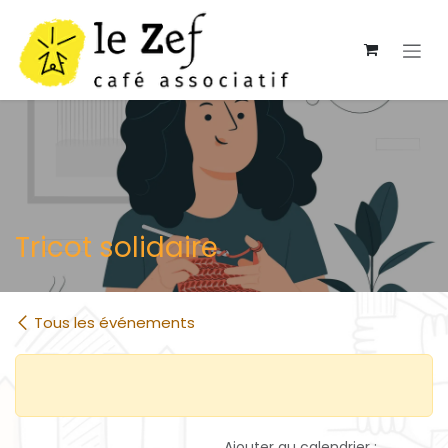
Se rendre au contenu
Tricot solidaire
Tous les événements
Ajouter au calendrier :