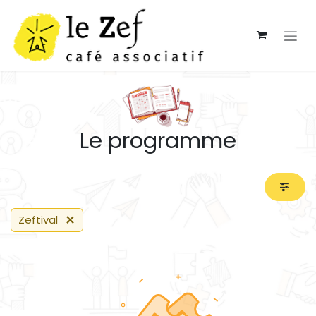
Se rendre au contenu
Le programme
Zeftival