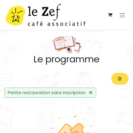
Se rendre au contenu
Le programme
Petite restauration sans inscription