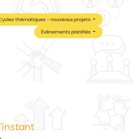
Cycles thématiques - nouveaux projets
Événements planifiés
'instant
.