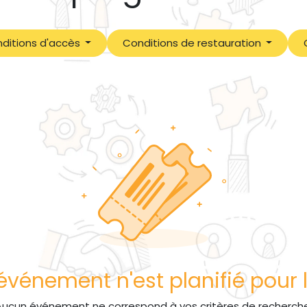
ditions d'accès
Conditions de restauration
vénement n'est planifié pour l
Aucun événement ne correspond à vos critères de recherche