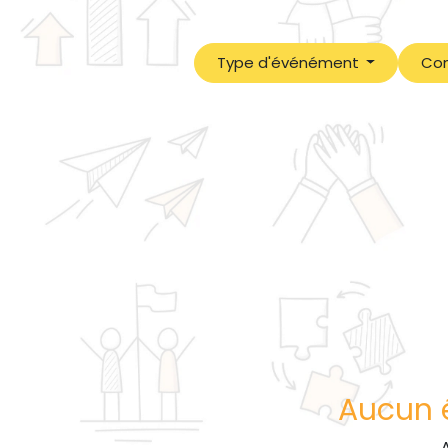
Type d'événément
Con
Aucun é