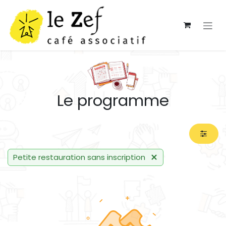
Se rendre au contenu
Le programme
Petite restauration sans inscription