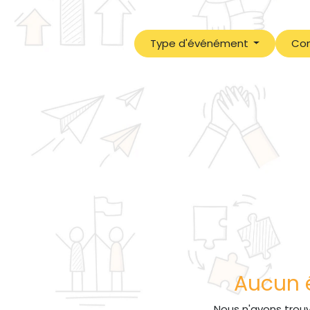
Type d'événément
Con
Aucun é
Nous n'avons trou