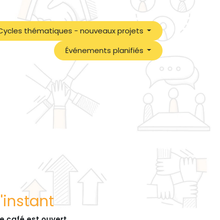
Cycles thématiques - nouveaux projets
Événements planifiés
'instant
le café est ouvert
.