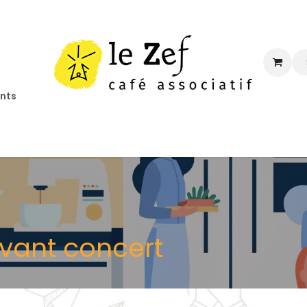
ents
ccueil
Programmation
Informations
Contact
avant concert