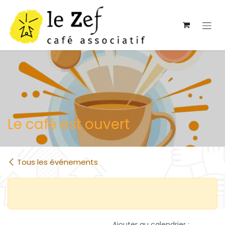
Se rendre au contenu
Le café est ouvert
Tous les événements
Ajouter au calendrier :