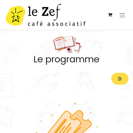
Se rendre au contenu
Le programme