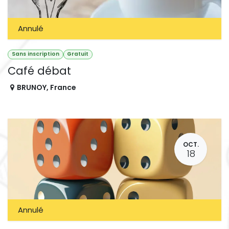
Annulé
Sans inscription
Gratuit
Café débat
BRUNOY
,
France
OCT.
18
Annulé