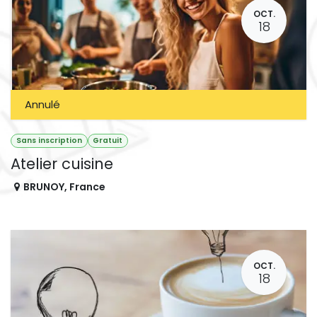
OCT.
18
Annulé
Sans inscription
Gratuit
Atelier cuisine
BRUNOY
,
France
OCT.
18