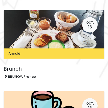
OCT.
13
Annulé
Brunch
BRUNOY
,
France
OCT.
13