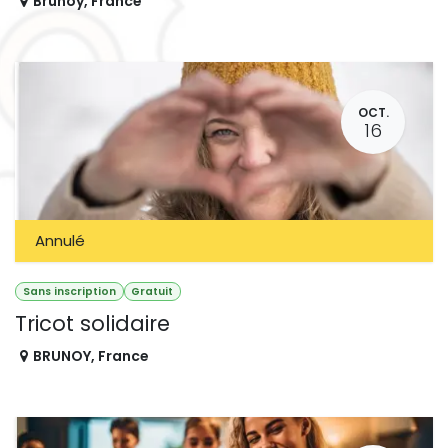
Brunoy
,
France
OCT.
16
Annulé
Sans inscription
Gratuit
Tricot solidaire
BRUNOY
,
France