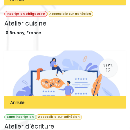
Inscription obligatoire
Accessible sur adhésion
Atelier cuisine
Brunoy
,
France
SEPT.
13
Annulé
Sans inscription
Accessible sur adhésion
Atelier d'écriture