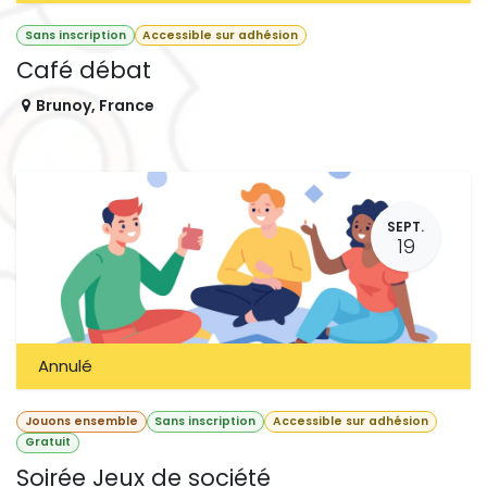
Sans inscription
Accessible sur adhésion
Café débat
Brunoy
,
France
SEPT.
19
Annulé
Jouons ensemble
Sans inscription
Accessible sur adhésion
Gratuit
Soirée Jeux de société