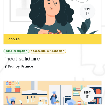
SEPT.
17
Annulé
Sans inscription
Accessible sur adhésion
Tricot solidaire
Brunoy
,
France
SEPT.
19